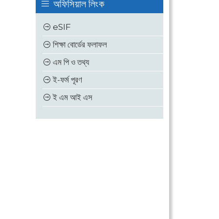
অফিসিয়াল লিংক
eSIF
শিক্ষা বোর্ডের ফলাফল
এম পি ও তথ্য
ই-ফর্ম পূরণ
ই এম আই এস