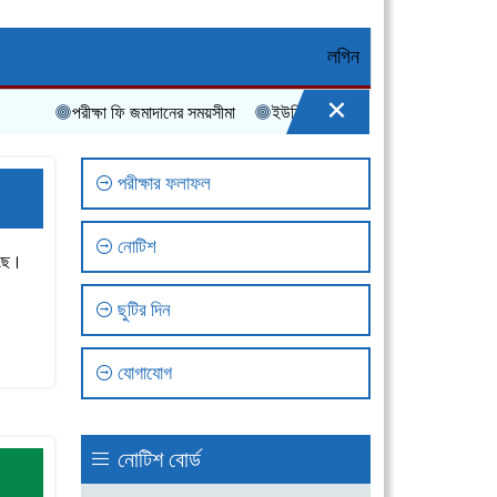
লগিন
×
পরীক্ষা ফি জমাদানের সময়সীমা
ইউনিফর্ম পরিধানের নির্দেশনা
বার্ষিক পরীক্ষ
পরীক্ষার ফলাফল
নোটিশ
সছে।
ছুটির দিন
যোগাযোগ
নোটিশ বোর্ড