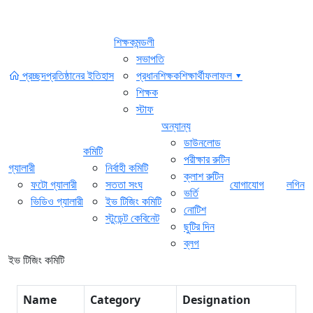
শিক্ষকমন্ডলী
সভাপতি
প্রচ্ছদ
প্রতিষ্ঠানের ইতিহাস
প্রধানশিক্ষক
শিক্ষার্থী
ফলাফল ▾
শিক্ষক
স্টাফ
অন্যান্য
ডাউনলোড
কমিটি
পরীক্ষার রুটিন
গ্যালারী
নির্বাহী কমিটি
ক্লাশ রুটিন
ফটো গ্যালারী
সততা সংঘ
যোগাযোগ
লগিন
ভর্তি
ভিডিও গ্যালারী
ইভ টিজিং কমিটি
নোটিশ
স্টুডেন্ট কেবিনেট
ছুটির দিন
ব্লগ
ইভ টিজিং কমিটি
Name
Category
Designation