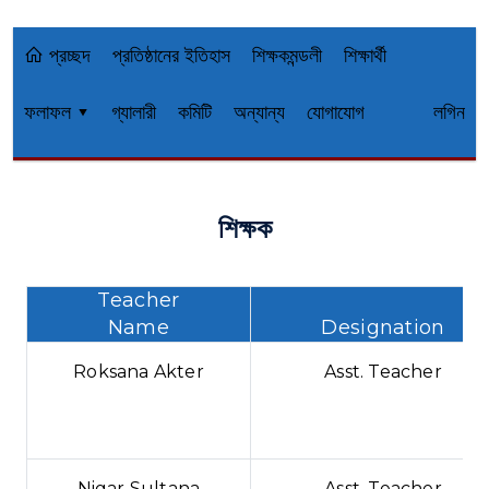
প্রচ্ছদ
প্রতিষ্ঠানের ইতিহাস
শিক্ষকমন্ডলী
শিক্ষার্থী
ফলাফল ▾
গ্যালারী
কমিটি
অন্যান্য
যোগাযোগ
লগিন
শিক্ষক
Teacher
Name
Designation
Roksana Akter
Asst. Teacher
Nigar Sultana
Asst. Teacher